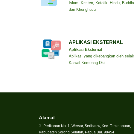
Islam, Kristen, Katolik, Hindu, Buddh
dan Khonghucu
APLIKASI EKSTERNAL
Aplikasi Eksternal
Aplikasi yang dikebangkan oleh selai
Kanwil Kemenag Dki
Alamat
Jl. Perikanan No. 1, Wersar, Seribauw, Kec. Teminabuan,
Kabupaten Sorong Selatan, Papua Bar. 98454