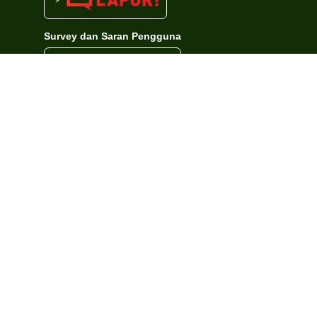
Survey dan Saran Pengguna
Hits Counter
Hits Hari ini
:
4,107 kali
Total Hits
:
1,304,207 kali
© 2023 - 2024 Kantor Wilayah Kementerian Agama Kabupaten Sorong Selata