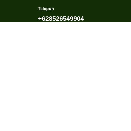
Telepon
+628526549904
e-mail
kemenagkabsorongselatan@admin.com
Media Sosial