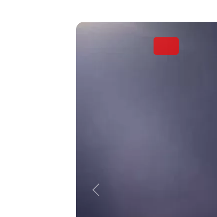
Kamis, 11 Januari 2024
TUTORIAL PENDAFTARAN
PETUGAS HAJI DAERAH (PHD)
Kabupaten Sorong Selatan
TAHUN 1445 H/2024 M
Rabu, 10 Januari 2024
REKRUTMEN CALON PETUGAS
HAJI DAERAH PELAYANAN
UMUM, PELAYANAN BIMBINGAN
IBADAH DAN PELAYANAN
KESEHATAN Kabupaten Sorong
Selatan TAHUN 1445 H/2024 M
Rabu, 10 Januari 2024
HASIL SELEKSI TAHAP I CALON
PPIH KLOTER DAN PPIH ARAB
SAUDI PROV. DKI TAHUN
1445H/2024M
Selasa, 26 Desember 2023
Previous