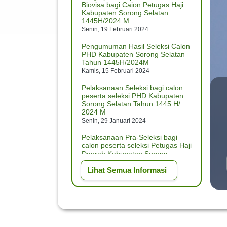
Biovisa bagi Caion Petugas Haji
Kabupaten Sorong Selatan
1445H/2024 M
Senin, 19 Februari 2024
Pengumuman Hasil Seleksi Calon
PHD Kabupaten Sorong Selatan
Tahun 1445H/2024M
Kamis, 15 Februari 2024
Pelaksanaan Seleksi bagi calon
peserta seleksi PHD Kabupaten
Sorong Selatan Tahun 1445 H/
2024 M
Senin, 29 Januari 2024
Pelaksanaan Pra-Seleksi bagi
calon peserta seleksi Petugas Haji
Daerah Kabupaten Sorong
Selatan Tahun 1445 H/ 2024 M
Lihat Semua Informasi
Jumat, 26 Januari 2024
PENGUMUMAN HASIL SELEKSI
TAHAP II CALON PPIH KLOTER
DAN PPIH ARAB SAUDI TINGKAT
PROV. Kabupaten Sorong Selatan
1445H/2024M