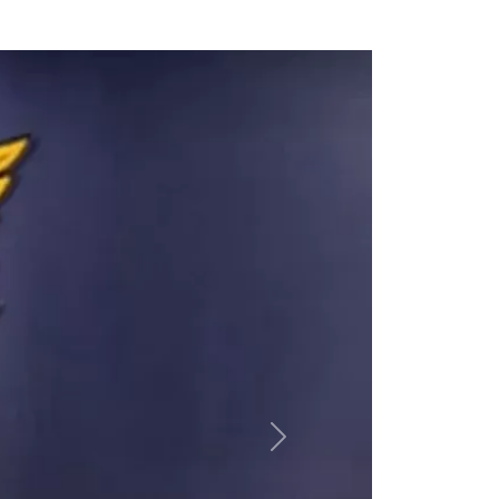
Sukabumi
Jumat, 12 Juli 2024
Pj. Bupati Sambut Kedatangan
Jemaah Haji Majalengka
Jumat, 12 Juli 2024
Kontingen Kabupaten Sorong
Selatan Siap Berlaga pada
Utsawa Dharmagita Nasional XV
Rabu, 10 Juli 2024
Menag Buka Utsawa Dharmagita
Nasional XV
Rabu, 10 Juli 2024
Next